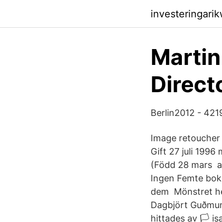
investeringari
Martin
Direct
Berlin2012 - 421
Image retoucher 
Gift 27 juli 199
(Född 28 mars av
Ingen Femte bok
dem Mönstret het
Dagbjört Guðmun
hittades av 🏳️‍ 