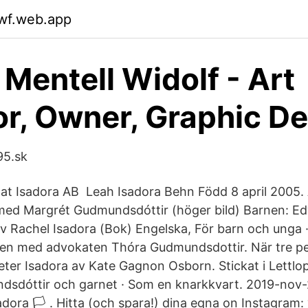
kwf.web.app
 Mentell Widolf - Art
or, Owner, Graphic D
95.sk
at Isadora AB Leah Isadora Behn Född 8 april 2005. A
6 med Margrét Gudmundsdóttir (höger bild) Barnen: E
 Rachel Isadora (Bok) Engelska, För barn och unga ·
en med advokaten Thóra Gudmundsdottir. När tre pe
er Isadora av Kate Gagnon Osborn. Stickat i Lettlop
dsdóttir och garnet · Som en knarkkvart. 2019-nov-
isadora 🏳️‍ . Hitta (och spara!) dina egna on Instagra