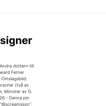
esigner
ndra dottern till
dward Ferner
 Omslagsbild:
rsoner (två av
i. Mönster av G.
26 - Denna pin
m: “@screamsson”.