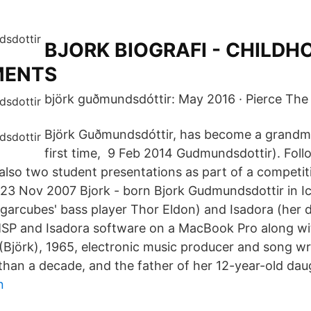
BJORK BIOGRAFI - CHILDHO
MENTS
björk guðmundsdóttir: May 2016 · Pierce The 
Björk Guðmundsdóttir, has become a grandmo
first time, 9 Feb 2014 Gudmundsdottir). Fol
 also two student presentations as part of a competit
23 Nov 2007 Bjork - born Bjork Gudmundsdottir in Ice
Sugarcubes' bass player Thor Eldon) and Isadora (her
P and Isadora software on a MacBook Pro along wi
Björk), 1965, electronic music producer and song w
than a decade, and the father of her 12-year-old daug
n