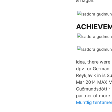
& naglar.
ACHIEVE
idea, there were
dpv for German. 
Reykjavik in is 
Mar 2014 MAX MS
Guðmundsdóttir (
partner of more 
Muntlig tentame