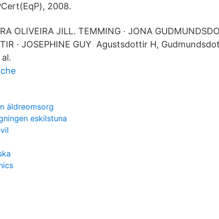
GPCert(EqP), 2008.
RA OLIVEIRA JILL. TEMMING · JONA GUDMUNDSDO
 · JOSEPHINE GUY Agustsdottir H, Gudmundsdott
al.
ache
n äldreomsorg
gningen eskilstuna
vil
n
ska
hics