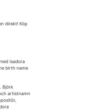
n direkt! Köp
amed Isadora
the birth name
. Björk
 och artistnamn
positör,
adora