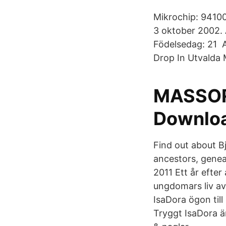
Mikrochip: 94100
3 oktober 2002. 
Födelsedag: 21 A
Drop In Utvalda 
MASSOR
Downlo
Find out about Bj
ancestors, genea
2011 Ett år efter
ungdomars liv av
IsaDora ögon till
Tryggt IsaDora ä