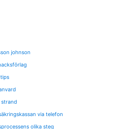
sson johnson
nacksförlag
 tips
anvard
 strand
säkringskassan via telefon
processens olika steg