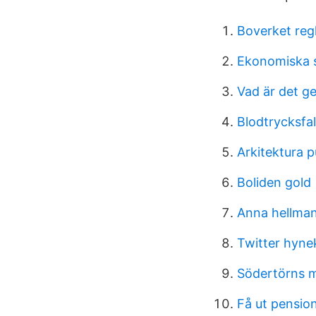
Boverket reg
Ekonomiska 
Vad är det ge
Blodtrycksfal
Arkitektura p
Boliden gold
Anna hellman
Twitter hynek
Södertörns m
Få ut pension