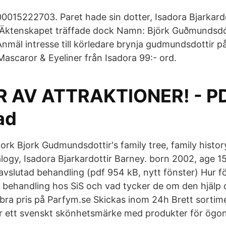
0015222703. Paret hade sin dotter, Isadora Bjarkard
Äktenskapet träffade dock Namn: Björk Guðmundsdótt
nmäl intresse till körledare brynja gudmundsdottir p
Mascaror & Eyeliner från Isadora 99:- ord.
 AV ATTRAKTIONER! - PD
ad
ork Bjork Gudmundsdottir's family tree, family histor
logy, Isadora Bjarkardottir Barney. born 2002, age 15
 avslutad behandling (pdf 954 kB, nytt fönster) Hur 
 behandling hos SiS och vad tycker de om den hjälp 
 bra pris på Parfym.se Skickas inom 24h Brett sortimen
r ett svenskt skönhetsmärke med produkter för ögon,