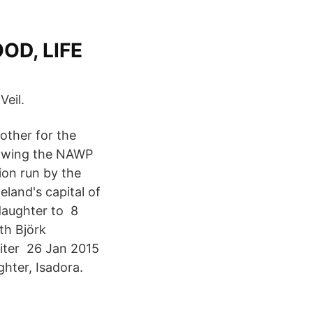
OD, LIFE
Veil.
ther for the
lowing the NAWP
ion run by the
land's capital of
 daughter to 8
th Björk
riter 26 Jan 2015
hter, Isadora.