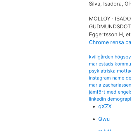
Silva, Isadora, 
MOLLOY · ISADO
GUDMUNDSDOTTIR
Eggertsson H, et 
Chrome rensa c
kvillgården högsby
mariestads kommu
psykiatriska motta
instagram name de
maria zachariasse
jämfört med engel
linkedin demograp
qXZX
Qwu