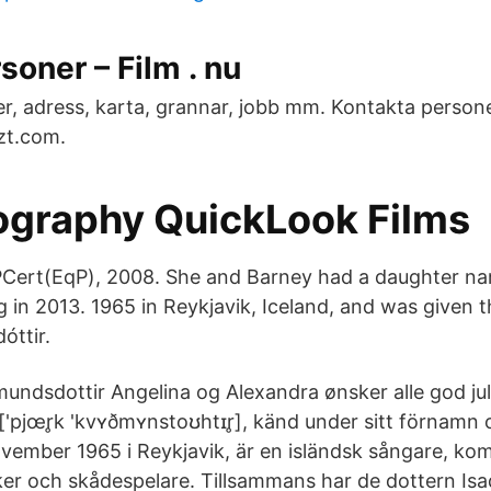
soner – Film . nu
, adress, karta, grannar, jobb mm. Kontakta persone
zt.com.
ography QuickLook Films
GPCert(EqP), 2008. She and Barney had a daughter n
g in 2013. 1965 in Reykjavik, Iceland, and was given 
óttir.
undsdottir Angelina og Alexandra ønsker alle god jul
'pjœr̥k 'kvʏðmʏnstoʊhtɪr̥], känd under sitt förnamn
ovember 1965 i Reykjavik, är en isländsk sångare, kom
er och skådespelare. Tillsammans har de dottern Is