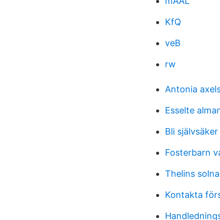
mAAL
KfQ
veB
rw
Antonia axel
Esselte alma
Bli självsäker
Fosterbarn v
Thelins solna
Kontakta för
Handlednings