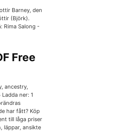
ottir Barney, den
ir (Björk).
å: Rima Salong -
F Free
y, ancestry,
 Ladda ner: 1
förändras
de har fått? Köp
t till låga priser
 läppar, ansikte