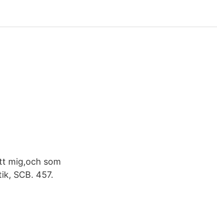
ått mig,och som
tik, SCB. 457.