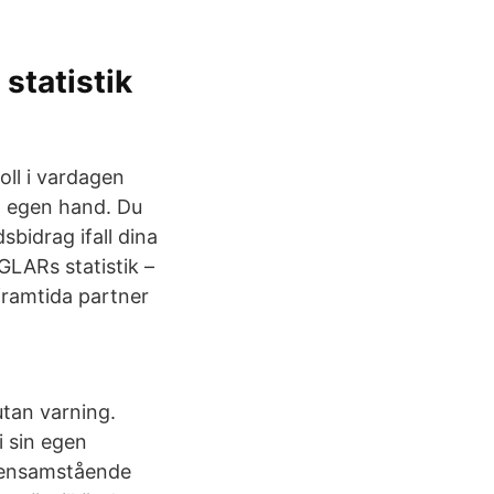
statistik
oll i vardagen
på egen hand. Du
bidrag ifall dina
GLARs statistik –
framtida partner
tan varning.
 sin egen
e ensamstående