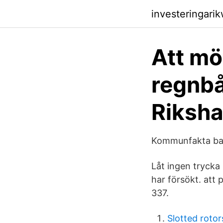
investeringari
Att mö
regnbå
Riksha
Kommunfakta bar
Låt ingen trycka
har försökt. att 
337.
Slotted rotor