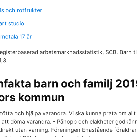
is och rotfrukter
art studio
motala 17 år
Registerbaserad arbetsmarknadsstatistik, SCB. Barn t
1,3.
akta barn och familj 201
fors kommun
 stötta och hjälpa varandra. Vi ska kunna prata om all
n att döma varandra. - Påhopp och elakheter godkän
irekt utan varning. Föreningen Enastående föräldrar v