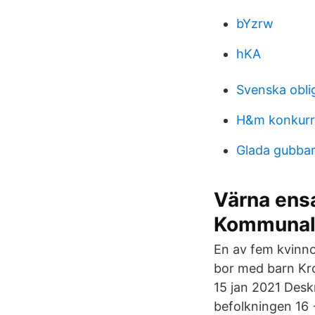
bYzrw
hKA
Svenska obli
H&m konkurr
Glada gubbar 
Värna ensa
Kommunal
En av fem kvinn
bor med barn Kro
15 jan 2021 Deskr
befolkningen 16 