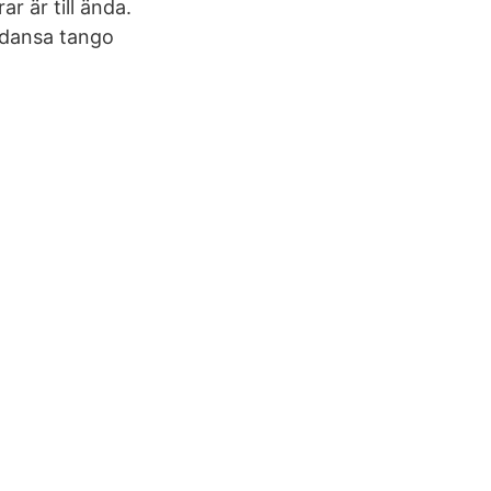
r är till ända.
 dansa tango