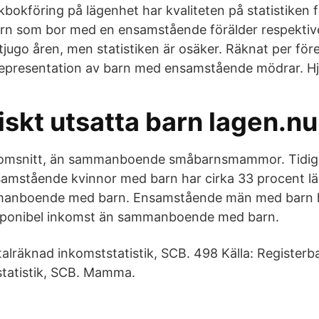
kbokföring på lägenhet har kvaliteten på statistiken 
arn som bor med en ensamstående förälder respektiv
tjugo åren, men statistiken är osäker. Räknat per för
presentation av barn med ensamstående mödrar. Hjä
skt utsatta barn lagen.nu
enomsnitt, än sammanboende småbarnsmammor. Tidigar
samstående kvinnor med barn har cirka 33 procent lä
anboende med barn. Ensamstående män med barn ha
isponibel inkomst än sammanboende med barn.
talräknad inkomststatistik, SCB. 498 Källa: Register
tatistik, SCB. Mamma.