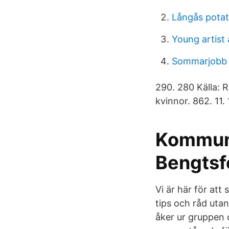
Långås potat
Young artist 
Sommarjobb 
290. 280 Källa: 
kvinnor. 862. 11. 
Kommunf
Bengts
Vi är här för att
tips och råd uta
åker ur gruppen d