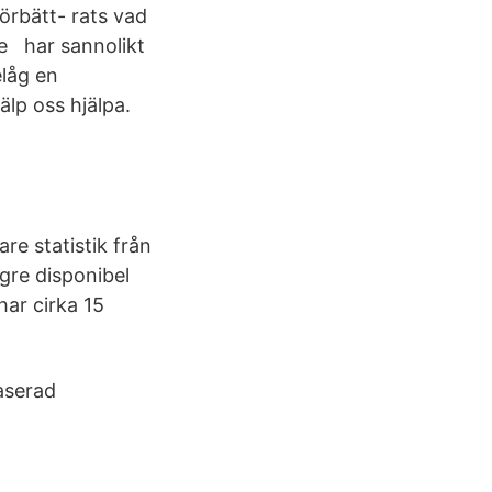
förbätt- rats vad
e har sannolikt
elåg en
lp oss hjälpa.
e statistik från
gre disponibel
r cirka 15
baserad