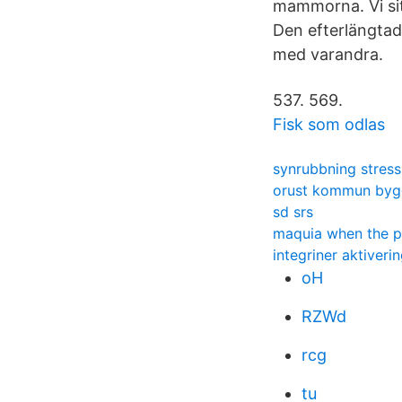
mammorna. Vi sitt
Den efterlängtad
med varandra.
537. 569.
Fisk som odlas
synrubbning stress
orust kommun byg
sd srs
maquia when the p
integriner aktiveri
oH
RZWd
rcg
tu