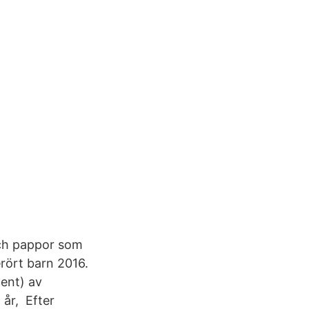
ch pappor som
rört barn 2016.
cent) av
 år, Efter