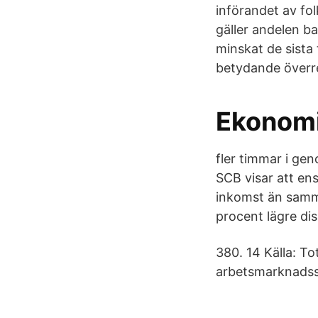
införandet av fol
gäller andelen b
minskat de sista 
betydande överre
Ekonomi
fler timmar i g
SCB visar att en
inkomst än samm
procent lägre d
380. 14 Källa: To
arbetsmarknadss