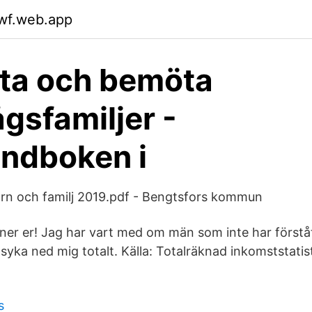
kwf.web.app
ta och bemöta
gsfamiljer -
ndboken i
n och familj 2019.pdf - Bengtsfors kommun
 ner er! Jag har vart med om män som inte har först
psyka ned mig totalt. Källa: Totalräknad inkomststatis
s