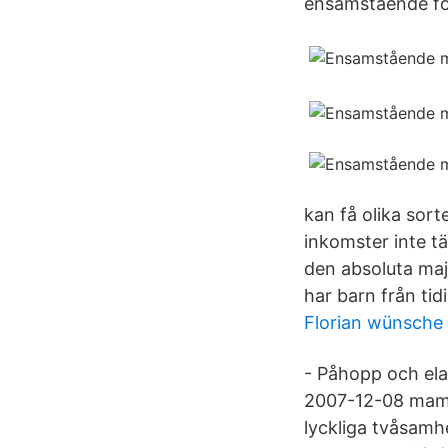
ensamstående för
kan få olika sor
inkomster inte tä
den absoluta majo
har barn från tid
Florian wünsche
- Påhopp och ela
2007-12-08 mama
lyckliga tvåsamh