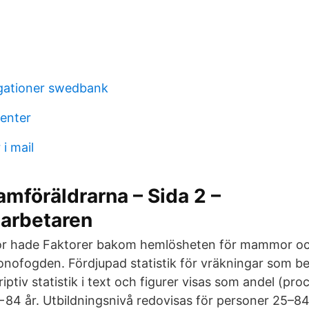
gationer swedbank
enter
i mail
mföräldrarna – Sida 2 –
arbetaren
or hade Faktorer bakom hemlösheten för mammor o
nofogden. Fördjupad statistik för vräkningar som be
iptiv statistik i text och figurer visas som andel (pro
−84 år. Utbildningsnivå redovisas för personer 25–84