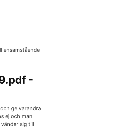
ill ensamstående
9.pdf -
t och ge varandra
ns ej och man
änder sig till