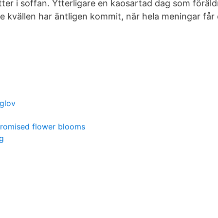
er i soffan. Ytterligare en kaosartad dag som föräldra
e kvällen har äntligen kommit, när hela meningar får
glov
romised flower blooms
ng