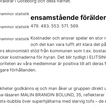
äldrar i Göteborg och dess närhet.
ensamstående förälder 
479. 483. 553. 571. 569.
Kostnader och ansvar spelar en stor r
och det kan vara tufft att klara det 
ters ekonomiskt stöd från kommunen som t.ex. bostads
cker kostnaderna för hyran. Det blir tydligt i ELITSIN
riteten av våra medlemmar är positiva till att deras 
igare förhållanden.
kheter godkänns ej och man åker ur gruppen direkt u
-läsaren MALIN BRANDIN BOLUND, 35, reflekterar i
ets-bubbla över superhjältarna med slarvig tofs – d