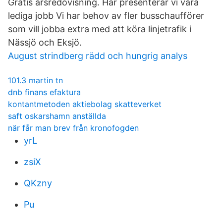
Gratis årsredovisning. Här presenterar vi våra
lediga jobb Vi har behov av fler busschaufförer
som vill jobba extra med att köra linjetrafik i
Nässjö och Eksjö.
August strindberg rädd och hungrig analys
101.3 martin tn
dnb finans efaktura
kontantmetoden aktiebolag skatteverket
saft oskarshamn anställda
när får man brev från kronofogden
yrL
zsiX
QKzny
Pu