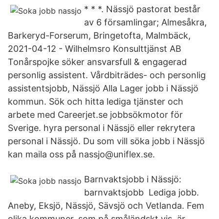
* * *. Nässjö pastorat består
av 6 församlingar; Almesåkra,
Barkeryd-Forserum, Bringetofta, Malmbäck,
2021-04-12 - Wilhelmsro Konsulttjänst AB
Tonårspojke söker ansvarsfull & engagerad
personlig assistent. Vårdbiträdes- och personlig
assistentsjobb, Nässjö Alla Lager jobb i Nässjö
kommun. Sök och hitta lediga tjänster och
arbete med Careerjet.se jobbsökmotor för
Sverige. hyra personal i Nässjö eller rekrytera
personal i Nässjö. Du som vill söka jobb i Nässjö
kan maila oss på nassjo@uniflex.se.
Barnvaktsjobb i Nässjö:
barnvaktsjobb Lediga jobb.
Aneby, Eksjö, Nässjö, Sävsjö och Vetlanda. Fem
olika kommuner, som på småländskt vis, är