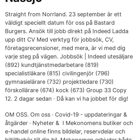
Straight from Norrland. 23 september är ett
väldigt speciellt datum för oss på Bastard
Burgers. Ansök till jobb direkt på Indeed Ladda
upp ditt CV Med verktyg för jobbsök, CV,
företagsrecensioner, med mera, är vi med dig
varje steg på vägen. Jobbsök | Indeed utesäljare
(892) kundtjänstmedarbetare (819)
specialistläkare (815) civilingenjör (796)
gymnasielärare (732) projektledare (730)
förskollärare (674) kock (673) Group 33 Copy
12. 2 dagar sedan · Då kan vi ha jobbet för dig!
OM OSS. Om oss · Covid-19 - uppdateringar &
åtgärder · Nyheter & I Mekonomens butiker och
e-handel online finns bildelar, reservdelar och
biltillbehör till din bil. Mekonomen erbjuder både