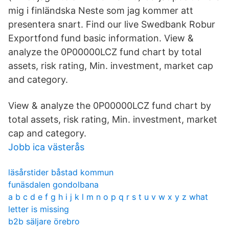
mig i finländska Neste som jag kommer att
presentera snart. Find our live Swedbank Robur
Exportfond fund basic information. View &
analyze the 0P00000LCZ fund chart by total
assets, risk rating, Min. investment, market cap
and category.
View & analyze the 0P00000LCZ fund chart by
total assets, risk rating, Min. investment, market
cap and category.
Jobb ica västerås
läsårstider båstad kommun
funäsdalen gondolbana
a b c d e f g h i j k l m n o p q r s t u v w x y z what
letter is missing
b2b säljare örebro