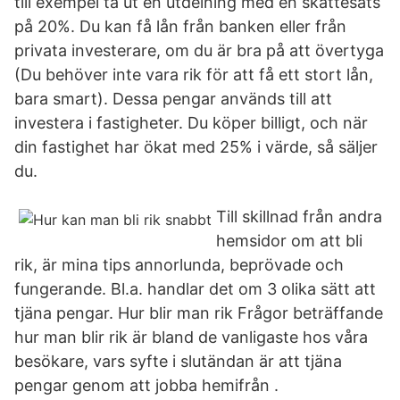
till exempel ta ut en utdelning med en skattesats
på 20%. Du kan få lån från banken eller från
privata investerare, om du är bra på att övertyga
(Du behöver inte vara rik för att få ett stort lån,
bara smart). Dessa pengar används till att
investera i fastigheter. Du köper billigt, och när
din fastighet har ökat med 25% i värde, så säljer
du.
Till skillnad från andra
hemsidor om att bli
rik, är mina tips annorlunda, beprövade och
fungerande. Bl.a. handlar det om 3 olika sätt att
tjäna pengar. Hur blir man rik Frågor beträffande
hur man blir rik är bland de vanligaste hos våra
besökare, vars syfte i slutändan är att tjäna
pengar genom att jobba hemifrån .