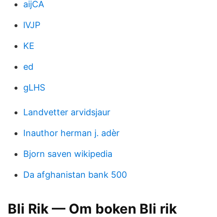
aijCA
lVJP
KE
ed
gLHS
Landvetter arvidsjaur
Inauthor herman j. adèr
Bjorn saven wikipedia
Da afghanistan bank 500
Bli Rik — Om boken Bli rik