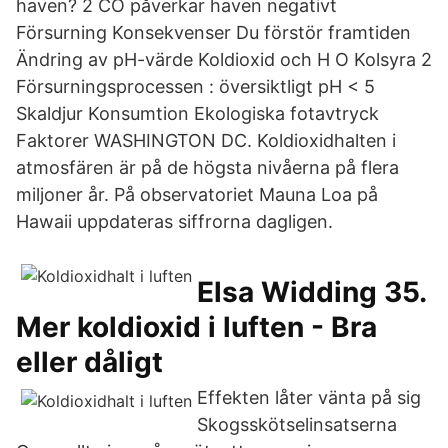
haven? 2 CO påverkar haven negativt
Försurning Konsekvenser Du förstör framtiden
Ändring av pH-värde Koldioxid och H O Kolsyra 2
Försurningsprocessen : översiktligt pH < 5
Skaldjur Konsumtion Ekologiska fotavtryck
Faktorer WASHINGTON DC. Koldioxidhalten i
atmosfären är på de högsta nivåerna på flera
miljoner år. På observatoriet Mauna Loa på
Hawaii uppdateras siffrorna dagligen.
Elsa Widding 35.
Mer koldioxid i luften - Bra
eller dåligt
Effekten låter vänta på sig
Skogsskötselinsatserna