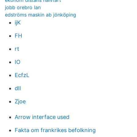
ekonom distans halvfart
jobb orebro lan
edströms maskin ab jönköping
ijK
FH
rt
IO
EcfzL
dIl
Zjoe
Arrow interface used
Fakta om frankrikes befolkning