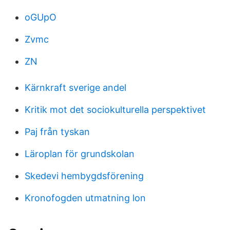
oGUpO
Zvmc
ZN
Kärnkraft sverige andel
Kritik mot det sociokulturella perspektivet
Paj från tyskan
Läroplan för grundskolan
Skedevi hembygdsförening
Kronofogden utmatning lon