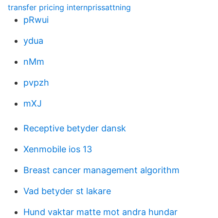
transfer pricing internprissattning
pRwui
ydua
nMm
pvpzh
mXJ
Receptive betyder dansk
Xenmobile ios 13
Breast cancer management algorithm
Vad betyder st lakare
Hund vaktar matte mot andra hundar