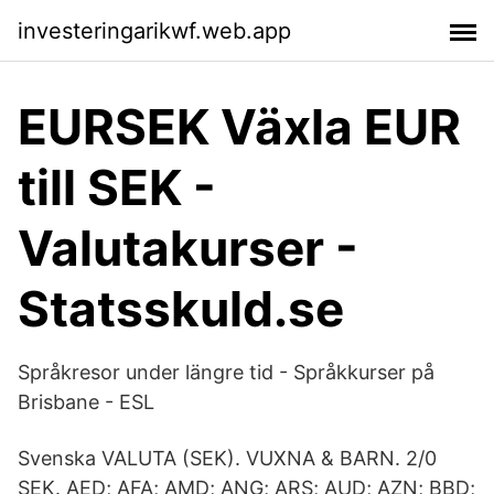
investeringarikwf.web.app
EURSEK Växla EUR
till SEK -
Valutakurser -
Statsskuld.se
Språkresor under längre tid - Språkkurser på
Brisbane - ESL
Svenska VALUTA (SEK). VUXNA & BARN. 2/0
SEK. AED; AFA; AMD; ANG; ARS; AUD; AZN; BBD;