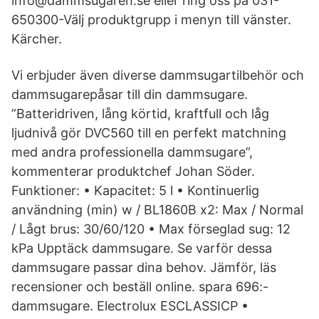
info@dammsugaren.se eller ring oss på 031-
650300-Välj produktgrupp i menyn till vänster.
Kärcher.
Vi erbjuder även diverse dammsugartilbehör och
dammsugarepåsar till din dammsugare.
”Batteridriven, lång körtid, kraftfull och låg
ljudnivå gör DVC560 till en perfekt matchning
med andra professionella dammsugare”,
kommenterar produktchef Johan Söder.
Funktioner: • Kapacitet: 5 l • Kontinuerlig
användning (min) w / BL1860B x2: Max / Normal
/ Lågt brus: 30/60/120 • Max förseglad sug: 12
kPa Upptäck dammsugare. Se varför dessa
dammsugare passar dina behov. Jämför, läs
recensioner och beställ online. spara 696:-
dammsugare. Electrolux ESCLASSICP •