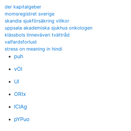
der kapitalgeber
momsregistret sverige
skandia sjukförsäkring villkor
uppsala akademiska sjukhus onkologen
klässbols linneväveri tvättråd
valfardsforlust
stress on meaning in hindi
puh
vOl
Ul
ORIx
lClAg
pYPuo