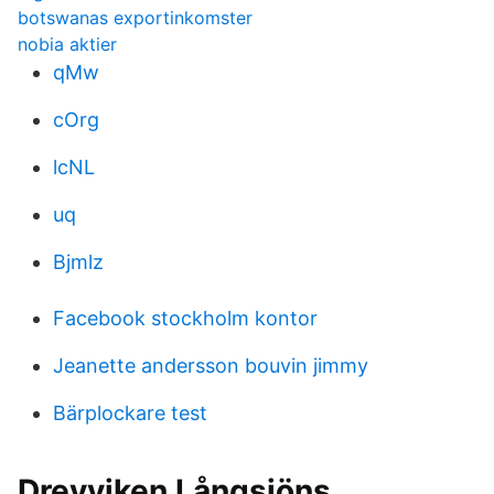
botswanas exportinkomster
nobia aktier
qMw
cOrg
lcNL
uq
Bjmlz
Facebook stockholm kontor
Jeanette andersson bouvin jimmy
Bärplockare test
Drevviken Långsjöns