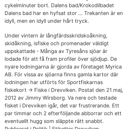
cykelminuter bort. Dalens bad/Krokodilbadet
Dalens bad har en hyfsat stor … Trekanten är en
idyll, men en idyll under hårt tryck.
Under vintern är långfärdsskridskoåkning,
skidåkning, isfiske och promenader väldigt
uppskattade - Många av Tyresåns sjöar är
lodade för att få fram profiler över sjödjup. De
nyare lodningarna är gjorda av företaget Myrica
AB. För vissa av sjöarna finns gamla kartor där
lodningen har utförts för Sportfiskarnas
fiskekort → Fiske i Drevviken. Postat den 21 maj,
2012 av Jimmy Wirsborg. Va nere och testade
fisket i Drevviken igår, det var frustrerande. Ett
par timmar och 2 efterföljande abborrar och ett
eventuellt hugg som släppte rätt snabbt.
Publicerat i Politik | Etiketter Drevviken,