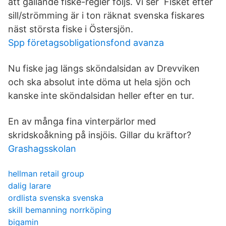
att gällande fiske-regler följs. Vi ser Fisket efter
sill/strömming är i ton räknat svenska fiskares
näst största fiske i Östersjön.
Spp företagsobligationsfond avanza
Nu fiske jag längs sköndalsidan av Drevviken
och ska absolut inte döma ut hela sjön och
kanske inte sköndalsidan heller efter en tur.
En av många fina vinterpärlor med
skridskoåkning på insjöis. Gillar du kräftor?
Grashagsskolan
hellman retail group
dalig larare
ordlista svenska svenska
skill bemanning norrköping
bigamin