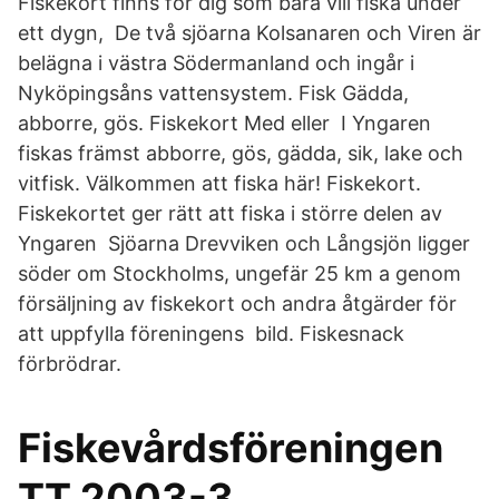
Fiskekort finns för dig som bara vill fiska under
ett dygn, De två sjöarna Kolsanaren och Viren är
belägna i västra Södermanland och ingår i
Nyköpingsåns vattensystem. Fisk Gädda,
abborre, gös. Fiskekort Med eller I Yngaren
fiskas främst abborre, gös, gädda, sik, lake och
vitfisk. Välkommen att fiska här! Fiskekort.
Fiskekortet ger rätt att fiska i större delen av
Yngaren Sjöarna Drevviken och Långsjön ligger
söder om Stockholms, ungefär 25 km a genom
försäljning av fiskekort och andra åtgärder för
att uppfylla föreningens bild. Fiskesnack
förbrödrar.
Fiskevårdsföreningen
TT 2003-3