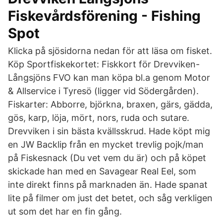
Fiskevårdsförening - Fishing
Spot
Klicka på sjösidorna nedan för att läsa om fisket.
Köp Sportfiskekortet: Fiskkort för Drevviken-
Långsjöns FVO kan man köpa bl.a genom Motor
& Allservice i Tyresö (ligger vid Södergården).
Fiskarter: Abborre, björkna, braxen, gärs, gädda,
gös, karp, löja, mört, nors, ruda och sutare.
Drevviken i sin bästa kvällsskrud. Hade köpt mig
en JW Backlip från en mycket trevlig pojk/man
på Fiskesnack (Du vet vem du är) och på köpet
skickade han med en Savagear Real Eel, som
inte direkt finns på marknaden än. Hade spanat
lite på filmer om just det betet, och såg verkligen
ut som det har en fin gång.